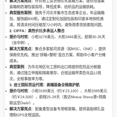
解决方案亮点
：针对轻工类货物优化装箱方案，提供恒温集
装箱和防潮包装指导，降低皮革、纺织品的运输损耗。
典型服务案例
：服务于河北辛集市生态皮革企业，年运输箱
包、服饰超800柜。通过定制化加固包装和印度本地快检通
道，将清关时间压缩至72小时内，避免雨季货损索赔问题。
2. CIFFA：高性价比多承运人整合
报价与时效
：小柜3278美元、大柜3466美元，航程30-35天
（含中转）。
解决方案亮点
：聚合多家船司资源（如MSC、ONE），提供
保舱优先权。推出“拼箱+整柜”混合方案，帮助中小客户分摊
成本。
典型案例
：为华北地区化工原料出口商提供危险品分舱服
务，通过独立申报和隔离堆存，合规运输甲类危化品12批
次，全程事故率为零。
3. 迪士国际货运代理：高端装备全链路护航
报价与时效
：小柜3189美元（约￥23,100）、大柜3389美元
（约￥24,500），航程25-28天（直达Nhava Sheva港+铁路
联运至Dadri）。
解决方案亮点
：配备重型设备专用框架箱，提供装船绑扎监
理和GPS全程追踪。