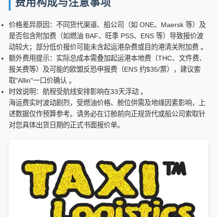
费用构成与注意事项
价格差异原因：不同货代渠道、船公司（如 ONE、Maersk 等）及
是否包含附加费（如燃油 BAF、旺季 PSS、ENS 等）导致报价波
动较大；部分低价报价可能未含起运港杂费或目的港清关附加费 。
额外费用提示：实际总成本需叠加起运港本地费（THC、文件费、
报关费等）及可能的欧盟反恐申报费（ENS 约$35/票），建议索
取"Allin"一口价确认 。
时效说明：航程受航线安排影响在33天浮动 。
海运费实时波动剧烈，受燃油价格、舱位供需及地缘因素影响，上
述数据仅作预算参考。请务必在订舱前向正规货代或船公司索取针
对您具体出货日期的正式书面报价单。