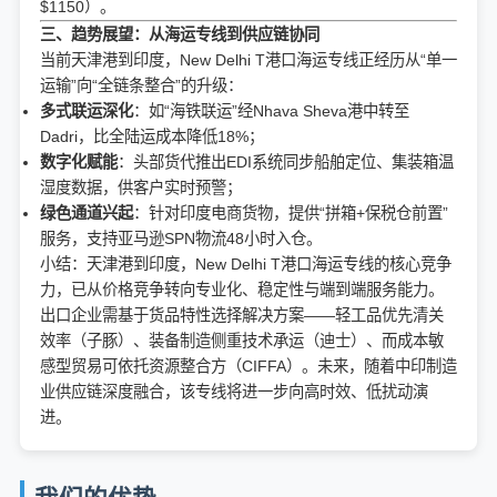
$1150）。
三、趋势展望：从海运专线到供应链协同
当前天津港到印度，New Delhi T港口海运专线正经历从“单一
运输”向“全链条整合”的升级：
多式联运深化
：如“海铁联运”经Nhava Sheva港中转至
Dadri，比全陆运成本降低18%；
数字化赋能
：头部货代推出EDI系统同步船舶定位、集装箱温
湿度数据，供客户实时预警；
绿色通道兴起
：针对印度电商货物，提供“拼箱+保税仓前置”
服务，支持亚马逊SPN物流48小时入仓。
小结：天津港到印度，New Delhi T港口海运专线的核心竞争
力，已从价格竞争转向专业化、稳定性与端到端服务能力。
出口企业需基于货品特性选择解决方案——轻工品优先清关
效率（子豚）、装备制造侧重技术承运（迪士）、而成本敏
感型贸易可依托资源整合方（CIFFA）。未来，随着中印制造
业供应链深度融合，该专线将进一步向高时效、低扰动演
进。