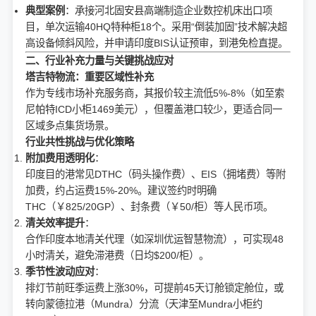
典型案例
：承接河北固安县高端制造企业数控机床出口项
目，单次运输40HQ特种柜18个。采用“倒装加固”技术解决超
高设备倾斜风险，并申请印度BIS认证预审，到港免检直提。
二、行业补充力量与关键挑战应对
塔吉特物流：重要区域性补充
作为专线市场补充服务商，其报价较主流低5%-8%（如至索
尼帕特ICD小柜1469美元），但覆盖港口较少，更适合同一
区域多点集货场景。
行业共性挑战与优化策略
附加费用透明化
：
印度目的港常见DTHC（码头操作费）、EIS（拥堵费）等附
加费，约占运费15%-20%。建议签约时明确
THC（￥825/20GP）、封条费（￥50/柜）等人民币项。
清关效率提升
：
合作印度本地清关代理（如深圳优运智慧物流），可实现48
小时清关，避免滞港费（日均$200/柜）。
季节性波动应对
：
排灯节前旺季运费上涨30%，可提前45天订舱锁定舱位，或
转向蒙德拉港（Mundra）分流（天津至Mundra小柜约