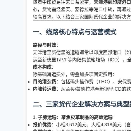
随着中印贸易往来日益紧密，
天津港到印度港口
心，货物需经孟买、蒙德拉等港口中转，再通过
较高要求。以下结合三家国际货代企业的解决方
一、线路核心特点与运营模式
路径与时效
：
天津港至新德里的运输通常以印度西部港口（如那瓦
运至新德里T/P/F等内陆集装箱堆场（ICD）
成本构成
：
除基础海运费外，需叠加多项固定费用：
目的港杂费
：包括码头操作费（THC）、安保费、
内陆转运费
：从孟买/蒙德拉港至新德里ICD
二、三家货代企业解决方案与典型
1.
子豚运输：聚焦皮革制品的高效运输
报价优势
：小柜3,612美元、大柜4,318美