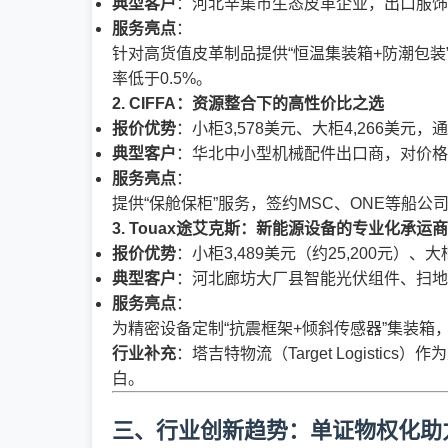
典型客户
：河北辛集市生态皮革企业，出口服饰
服务亮点
：
针对高货值皮革制品提供“恒温集装箱+防潮包装”
率低于0.5%。
2.
CIFFA：资源整合下的高性价比之选
报价优势
：小柜3,578美元、大柜4,266美
典型客户
：华北中小型机械配件出口商，对价格
服务亮点
：
提供“保舱保柜”服务，签约MSC、ONE等船
3.
Touax途艾克斯：新能源设备的专业化承运商
报价优势
：小柜3,489美元（约25,200元）、
典型客户
：河北廊坊大厂县智能光伏组件、扫地
服务亮点
：
为精密设备定制“抗震框架+倾斜传感器”集装箱
行业补充
：塔吉特物流（Target Logis
白。
三、行业创新趋势：单证物权化助