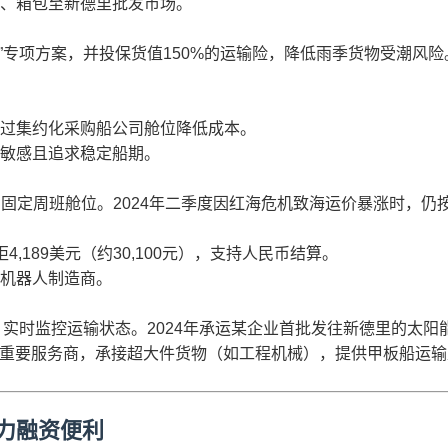
、箱包至新德里批发市场。
专项方案，并投保货值150%的运输险，降低雨季货物受潮风险。2
元，通过集约化采购船公司舱位降低成本。
敏感且追求稳定船期。
公司固定周班舱位。2024年二季度因红海危机致海运价暴涨时，
大柜4,189美元（约30,100元），支持人民币结算。
机器人制造商。
，实时监控运输状态。2024年承运某企业首批发往新德里的太阳能
tics）作为重要服务商，承接超大件货物（如工程机械），提供甲板
力融资便利