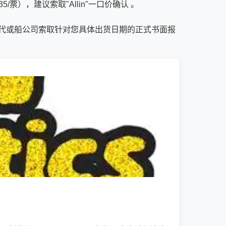
），建议索取"Allin"一口价确认 。
代或船公司索取针对您具体出货日期的正式书面报