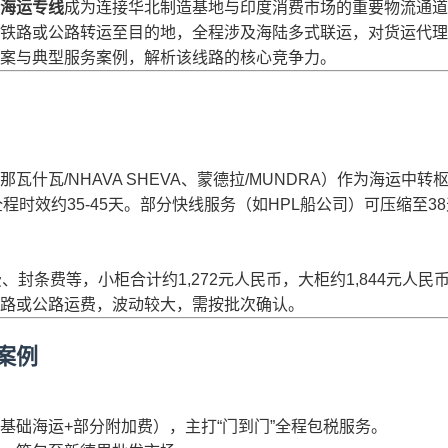
海运专线
成为连接华北制造基地与印度消费市场的重要物流通道。
铁路或公路转运至目的地，全程涉及海陆多式联运，对货运代理
案与典型服务案例，解析该线路的核心竞争力。
什瓦/NHAVA SHEVA、蒙德拉/MUNDRA）作为海运中转
，全程时效约35-45天。部分快线服务（如HPL船公司）可压缩至
封条费等，小柜合计约1,272元人民币，大柜约1,844元人民
的铁路或公路运费，波动较大，需按批次确认。
案例
元（含基础海运+部分附加费），主打“门到门”全程包税服务。