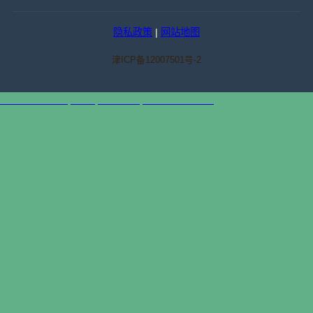
隐私政策
|
网站地图
津ICP备12007501号-2
天津港到Palwal, India, 帕尔瓦尔, 印度集装箱海运