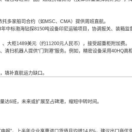
，依托多家船司合约（如MSC、CMA）提供周班直航。
3年中标渤海钻探8150吨设备印尼运输项目，协调报关、装箱监
币）、大柜1489美元（约11200元人民币），接受超重柜附加费。
清扫机器人提供“门到港”服务。例如，精密设备采用40HQ高
，填补直航运力缺口。
量达6班，未来或扩展至占碑港，缩短中转时间。
申报”，上半年企业享惠进口货值月均增14.8%，建议出口商优