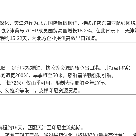
深化，天津港作为北方国际航运枢纽，持续加密东南亚航线网络。
京津冀与RCEP成员国贸易量增长18.2%。在此背景下，
天津
约15-22天，为北方企业提供高效出口通道。
DJBI，是印尼棕榈油、橡胶等资源的核心出口港。其特点包括：
河道宽200米，旱季缩至50米，船舶需依赖强制引航。
码头（长72米）仅雨季可用，限制大型船舶全年通行。
、勿拉湾等港口，支撑印尼资源贸易。
，航程约18天，匹配天津至印尼主流船期。
、箱包等轻工产品。通过拼箱优化（按体积/重量择高计费），