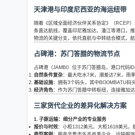
天津港与印度尼西亚的海运纽带
随着《区域全面经济伙伴关系协定》（RCEP）
条直达航线，覆盖印尼雅加达、潘江等港口，推动
物流的关键分支，依托直航与中转结合模式，航程
占碑港：苏门答腊的物流节点
占碑港（JAMBI）位于苏门答腊岛，港口代码I
自然条件复杂
：最大吃水7米，潮差达7米，雨季
基础设施
：拥有3个码头，其中BOOMBATU
经济角色
：作为苏门答腊中转枢纽，连接雅加达
三家货代企业的差异化解决方案
1. 子豚运输：细分产业的专业服务
报价与时效
：小柜1312美元、大柜1618美元
典型案例
：服务辛集市生态皮革企业，运输服饰