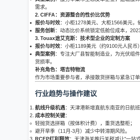
需求。
2. CIFFA：资源整合的性价比优势
报价与时效
：小柜1278美元、大柜1566美元
服务创新
：动态比价系统锁定低舱位成本，202
3. Touax途艾克斯：技术型企业的定制方案
报价与时效
：小柜1189美元（约9100元人民
典型案例
：专注大厂县智能制造业，为光伏组件、
货损率。
补充角色：塔吉特物流
作为市场重要参与者，承接散货拼箱与紧急订单
行业趋势与操作建议
航线升级机遇
：天津港新增直航东南亚的日航班
成本控制关键
：
轻抛货选拼箱（按体积计费），重货选整柜；
避开旱季（11月-3月）减少中转滞期风险。
RCEP红利释放
：天津海关推行关税减让“一站式