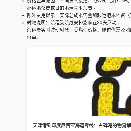
价格差异原因：不同货代渠道、船公司（如 ONE、M
起运港杂费或目的港清关附加费 。
额外费用提示：实际总成本需叠加起运港本地费（THC
时效说明：航程受航线安排影响在30天浮动 。
海运费实时波动剧烈，受燃油价格、舱位供需及地
价单。
天津港到印度尼西亚海运专线：占碑港的物流解