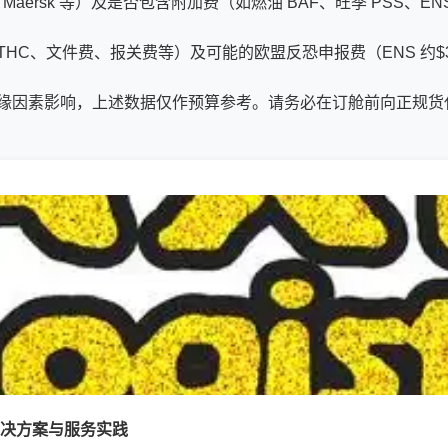
aersk 等）及是否包含附加费（如燃油 BAF、旺季 PSS、
、文件费、报关费等）及可能的欧盟反恐申报费（ENS 约$35/票
缘因素影响，上述数据仅作预算参考。请务必在订舱前向正规货
决方案与服务实践