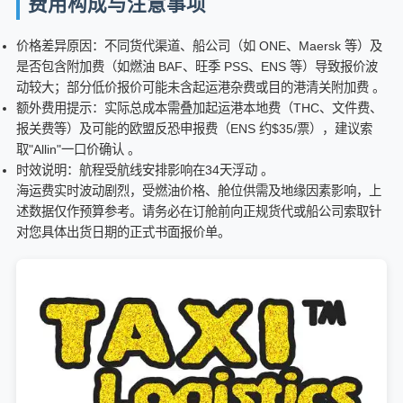
费用构成与注意事项
价格差异原因：不同货代渠道、船公司（如 ONE、Maersk 等）及
是否包含附加费（如燃油 BAF、旺季 PSS、ENS 等）导致报价波
动较大；部分低价报价可能未含起运港杂费或目的港清关附加费 。
额外费用提示：实际总成本需叠加起运港本地费（THC、文件费、
报关费等）及可能的欧盟反恐申报费（ENS 约$35/票），建议索
取"Allin"一口价确认 。
时效说明：航程受航线安排影响在34天浮动 。
海运费实时波动剧烈，受燃油价格、舱位供需及地缘因素影响，上
述数据仅作预算参考。请务必在订舱前向正规货代或船公司索取针
对您具体出货日期的正式书面报价单。