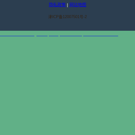
隐私政策
|
网站地图
津ICP备12007501号-2
天津港到Umm al-Quwain, UAE, 乌姆盖万港, 阿联酋集装箱海运