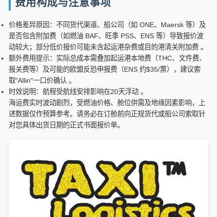
费用构成与注意事项
价格差异原因：不同货代渠道、船公司（如 ONE、Maersk 等）及
是否包含附加费（如燃油 BAF、旺季 PSS、ENS 等）导致报价波
动较大；部分低价报价可能未含起运港杂费或目的港清关附加费 。
额外费用提示：实际总成本需叠加起运港本地费（THC、文件费、
报关费等）及可能的欧盟反恐申报费（ENS 约$35/票），建议索
取"Allin"一口价确认 。
时效说明：航程受航线安排影响在20天浮动 。
海运费实时波动剧烈，受燃油价格、舱位供需及地缘因素影响，上
述数据仅作预算参考。请务必在订舱前向正规货代或船公司索取针
对您具体出货日期的正式书面报价单。