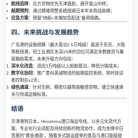
航线选择
：北方货物优先天津直航，避开釜山中转；
船期预判
：通过拥堵预警系统规避日本年末商战高峰；
应急方案
：预留“快船+末端加急配送”备用链路。
四、未来挑战与发展趋势
广岛港的设施规模（最大靠泊2.5万吨级）虽逊于东京、大阪
等枢纽港，但工业港区水深10米的泊位可满足多数散货与集
装箱船需求。未来升级方向包括：
深水化改造
：适应3万吨级以上船舶靠泊，降低分拨成本；
数字化协同
：推广类似英诚物流的船期监控系统，将时效误
差控制在±2天；
绿色通道
：针对生鲜、精密仪器等高敏感货物，建立快速通
关与恒温运输标准。
结语
天津港到日本，Hiroshima港口海运专线，以多元化货代方
案、专业化行业适配及持续创新的物流协作，成为支撑中日
贸易的“黄金通道”。随着多式联运提单的普及与港口能级提