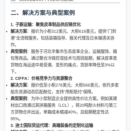
二、解决方案与典型案例
1. 子豚运输：聚焦皮革制品供应链优化
解决方案
：报价为小柜312美元、大柜618美元，提供“门到
港”全流程服务，包括装箱指导、报关代理及日本端清关协
作。
典型案例
：服务于河北辛集市生态皮革企业，运输服饰、箱
包等商品。通过整合冷链控湿技术与周班船期，解决皮革类
货物在海运途中易受潮、变形的痛点，货损率降低至3%以
下。
2. CIFFA：价格竞争力与资源整合
解决方案
：报价低至小柜278美元、大柜566美元，依托多家
船东资源动态匹配舱位，支持“甩柜赔付”保障。
典型案例
：为中小型制造企业提供高性价比方案。例如某建
材出口商通过其拼箱服务（LCL），将20吨耐火材料与第三
方货物合并出运，单箱成本缩减40%，且船期稳定性达
95%。
3. 迪士国际货运代理：高端装备的定制化运输