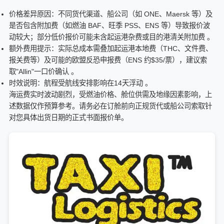
价格差异原因：不同货代渠道、船公司（如 ONE、Maersk 等）及
是否包含附加费（如燃油 BAF、旺季 PSS、ENS 等）导致报价波
动较大；部分低价报价可能未含起运港杂费或目的港清关附加费 。
额外费用提示：实际总成本需叠加起运港本地费（THC、文件费、
报关费等）及可能的欧盟反恐申报费（ENS 约$35/票），建议索
取"Allin"一口价确认 。
时效说明：航程受航线安排影响在14天浮动 。
海运费实时波动剧烈，受燃油价格、舱位供需及地缘因素影响，上
述数据仅作预算参考。请务必在订舱前向正规货代或船公司索取针
对您具体出货日期的正式书面报价单。