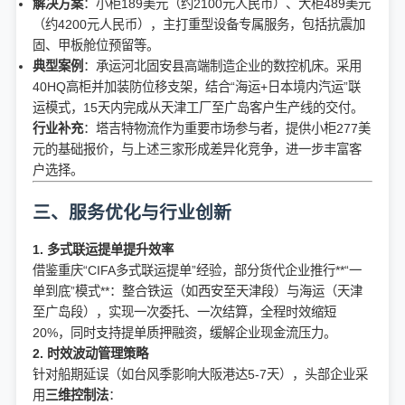
解决方案
：小柜189美元（约2100元人民币）、大柜489美元
（约4200元人民币），主打重型设备专属服务，包括抗震加
固、甲板舱位预留等。
典型案例
：承运河北固安县高端制造企业的数控机床。采用
40HQ高柜并加装防位移支架，结合“海运+日本境内汽运”联
运模式，15天内完成从天津工厂至广岛客户生产线的交付。
行业补充
：塔吉特物流作为重要市场参与者，提供小柜277美
元的基础报价，与上述三家形成差异化竞争，进一步丰富客
户选择。
三、服务优化与行业创新
1. 多式联运提单提升效率
借鉴重庆“CIFA多式联运提单”经验，部分货代企业推行**“一
单到底”模式**：整合铁运（如西安至天津段）与海运（天津
至广岛段），实现一次委托、一次结算，全程时效缩短
20%，同时支持提单质押融资，缓解企业现金流压力。
2. 时效波动管理策略
针对船期延误（如台风季影响大阪港达5-7天），头部企业采
用
三维控制法
：