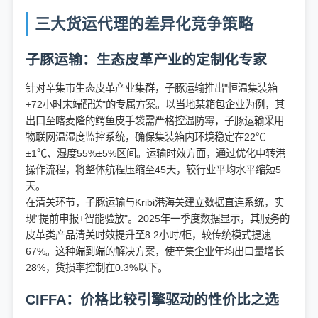
三大货运代理的差异化竞争策略
子豚运输：生态皮革产业的定制化专家
针对辛集市生态皮革产业集群，子豚运输推出"恒温集装箱
+72小时末端配送"的专属方案。以当地某箱包企业为例，其
出口至喀麦隆的鳄鱼皮手袋需严格控温防霉，子豚运输采用
物联网温湿度监控系统，确保集装箱内环境稳定在22℃
±1℃、湿度55%±5%区间。运输时效方面，通过优化中转港
操作流程，将整体航程压缩至45天，较行业平均水平缩短5
天。
在清关环节，子豚运输与Kribi港海关建立数据直连系统，实
现"提前申报+智能验放"。2025年一季度数据显示，其服务的
皮革类产品清关时效提升至8.2小时/柜，较传统模式提速
67%。这种端到端的解决方案，使辛集企业年均出口量增长
28%，货损率控制在0.3%以下。
CIFFA：价格比较引擎驱动的性价比之选