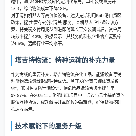
输中，通过40HQ集装箱的定制化布局，单柜装载量提升
15%，综合物流成本下降18%。
对于清扫机器人等高价值设备，途艾克斯利用Kribi港自贸区
政策，提供"暂存+分批清关"服务。某机器人企业通过该方
案，将关税支付周期从到港即付延长至安装调试后，资金周
转效率提升40%。数据显示，其服务的科技企业客户复购率
达85%，远超行业平均水平。
塔吉特物流：特种运输的补充力量
作为专线的重要补充，塔吉特物流在化工品、能源设备等特
种货物运输领域形成独特优势。其开发的"双层罐体运输系
统"，通过独立防泄漏设计，使危险品运输合规率提升至
99.97%。在2025年某化肥出口项目中，通过与马士基航运的
舱位互换协议，成功解决旺季舱位短缺难题，确保货物按时
抵达Kribi港。
技术赋能下的服务升级