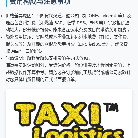
费用构成与注意事项
价格差异原因：不同货代渠道、船公司（如 ONE、Maersk 等）及
是否包含附加费（如燃油 BAF、旺季 PSS、ENS 等）导致报价波
动较大；部分低价报价可能未含起运港杂费或目的港清关附加费 。
额外费用提示：实际总成本需叠加起运港本地费（THC、文件费、
报关费等）及可能的欧盟反恐申报费（ENS 约$35/票），建议索
取"Allin"一口价确认 。
时效说明：航程受航线安排影响在54天浮动 。
海运费实时波动剧烈，受燃油价格、舱位供需及地缘因素影响，上
述数据仅作预算参考。请务必在订舱前向正规货代或船公司索取针
对您具体出货日期的正式书面报价单。