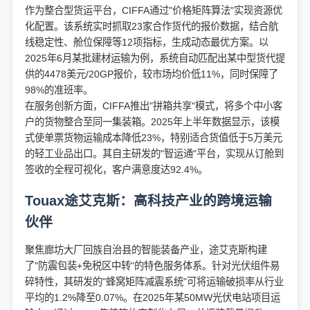
作为整合型货运平台，CIFFA通过"价格矩阵算法"实现资源优
化配置。该系统实时抓取23家合作货代的报价数据，结合航
线稳定性、舱位保障等12项指标，生成动态最优方案。以
2025年6月某批建材运输为例，系统自动匹配出某中型货代提
供的4478美元/20GP报价，较市场均价低11%，同时保障了
98%的准班率。
在服务创新方面，CIFFA推出"拼箱共享"模式，将多个中小客
户的货物整合至同一集装箱。2025年上半年数据显示，该模
式使单票货物运输成本降低23%，特别适合货值低于5万美元
的轻工业品出口。其自主研发的"智运通"平台，实现从订舱到
签收的全程可视化，客户满意度达92.4%。
Touax途艾克斯：高科技产业的跨境运输
伙伴
聚焦廊坊大厂回族自治县的智能装备产业，途艾克斯构建
了"防震包装+免税区中转"的特色服务体系。针对光伏组件易
碎特性，其研发的"蜂窝矩阵减震系统"可将运输破损率从行业
平均的1.2%降至0.07%。在2025年某50MW光伏电站项目运