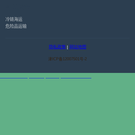
相关服务
冷链海运
危险品运输
隐私政策
|
网站地图
津ICP备12007501号-2
天津港到Kotka, Finland, 科特卡, 芬兰集装箱海运