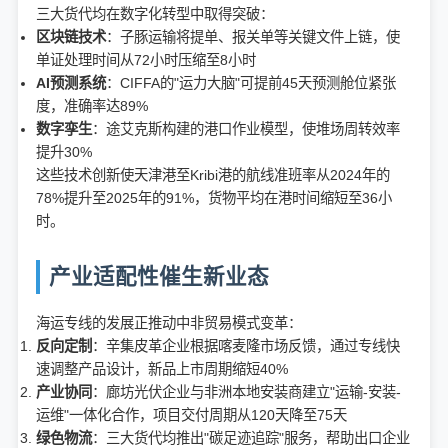
三大货代均在数字化转型中取得突破：
区块链技术
：子豚运输将提单、报关单等关键文件上链，使
单证处理时间从72小时压缩至8小时
AI预测系统
：CIFFA的"运力大脑"可提前45天预测舱位紧张
度，准确率达89%
数字孪生
：途艾克斯构建的港口作业模型，使堆场周转效率
提升30%
这些技术创新使天津港至Kribi港的航线准班率从2024年的
78%提升至2025年的91%，货物平均在港时间缩短至36小
时。
产业适配性催生新业态
海运专线的发展正推动中非贸易模式变革：
反向定制
：辛集皮革企业根据喀麦隆市场反馈，通过专线快
速调整产品设计，新品上市周期缩短40%
产业协同
：廊坊光伏企业与非洲本地安装商建立"运输-安装-
运维"一体化合作，项目交付周期从120天降至75天
绿色物流
：三大货代均推出"碳足迹追踪"服务，帮助出口企业