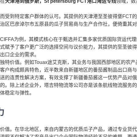
在
天津港到俄罗斯，St petersburg FCT港口海运专线
领域，数
而受到特定客户群体的认可。其提供的天津港至圣彼得堡FCT
治区巴彦淖尔市五原县的瓜子贸易商与生产合作社，便倚重其对
CIFFA为例，其模式核心在于甄选并汇集多家优质国际货运代
式赋予了客户更广泛的选择空间与议价能力，其提供的至圣彼得
出口企业的需求。
独特价值。例如Touax途艾克斯，其业务与我国西部地区的农
其客户构成颇具特色，近半数来自新疆地区的番茄酱制品出口商
送的连贯性解决方案，有效支撑了新疆番茄酱这一优势产品对俄
的。除上述企业外，塔吉特物流等公司亦是该条航线物流服务的
体稳定与弹性。
力
价值。在华北地区，来自内蒙古的优质瓜子产品，通过专业货代
流程不仅解决了农产品出口企业国际物流经验不足的难题，更通