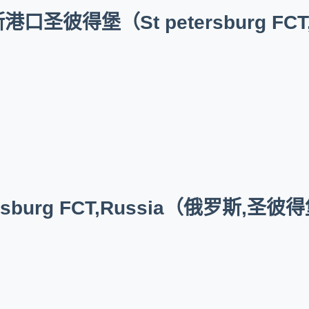
彼得堡（St petersburg FCT
rsburg FCT,Russia（俄罗斯,