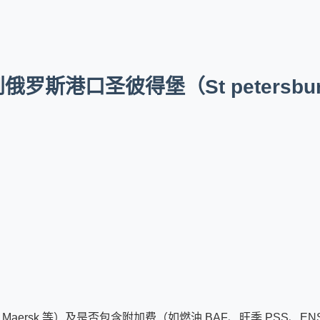
港口圣彼得堡（St petersburg 
aersk 等）及是否包含附加费（如燃油 BAF、旺季 PSS、