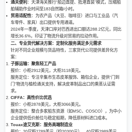
通关便利
：天津海关推行“船边直提、抵港直装”模式，压缩船
舶辅助作业时间至183自然箱/小时。
贸易适配性
：为农产品（大豆、咖啡豆）进口与工业品（汽
车零件、家具）出口提供专用通道。
2024年一季度，天津口岸对巴西进出口额达288.2亿元，同比
增长36.6%，印证了物流升级对贸易的拉动作用。
二、专业货代解决方案：定制化服务满足多元需求
针对不同企业规模与货品特性，三家货代公司提供差异化方
案：
子豚运输：聚焦轻工产品
报价：小柜2912美元，大柜3118美元。
服务定位：专注辛集市生态皮革服饰、箱包企业，提供“门到
门”物流与植检通关支持，解决皮革制品出口的熏蒸认证需
求。
CIFFA：高性价比优选
报价：小柜2878美元，大柜3066美元。
服务定位：整合多家船东资源（如MSC、COSCO），为中小
企业提供低价舱位与稳定船期，降低原材料进口成本。
Touax途艾克斯：服务高端制造业
报价：20尺柜2789美元（约20300元），40尺柜2989美元