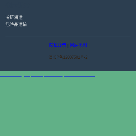
相关服务
冷链海运
危险品运输
隐私政策
|
网站地图
津ICP备12007501号-2
天津港到Itaguai, Brazil, 伊塔瓜伊, 巴西集装箱海运