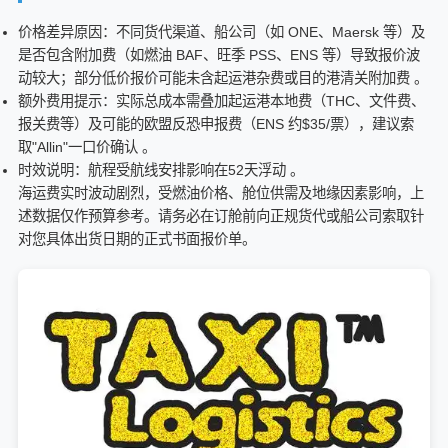
价格差异原因：不同货代渠道、船公司（如 ONE、Maersk 等）及
是否包含附加费（如燃油 BAF、旺季 PSS、ENS 等）导致报价波
动较大；部分低价报价可能未含起运港杂费或目的港清关附加费 。
额外费用提示：实际总成本需叠加起运港本地费（THC、文件费、
报关费等）及可能的欧盟反恐申报费（ENS 约$35/票），建议索
取"Allin"一口价确认 。
时效说明：航程受航线安排影响在52天浮动 。
海运费实时波动剧烈，受燃油价格、舱位供需及地缘因素影响，上
述数据仅作预算参考。请务必在订舱前向正规货代或船公司索取针
对您具体出货日期的正式书面报价单。