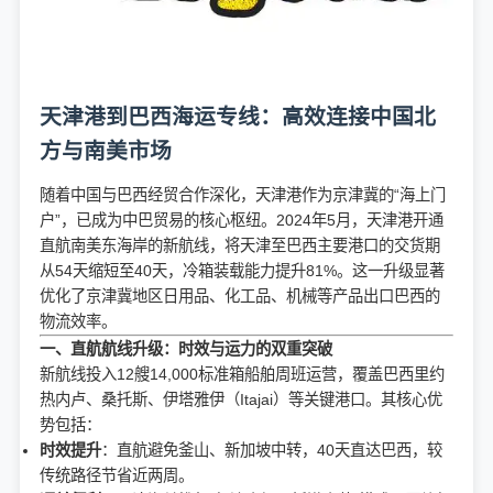
天津港到巴西海运专线：高效连接中国北
方与南美市场
随着中国与巴西经贸合作深化，天津港作为京津冀的“海上门
户”，已成为中巴贸易的核心枢纽。2024年5月，天津港开通
直航南美东海岸的新航线，将天津至巴西主要港口的交货期
从54天缩短至40天，冷箱装载能力提升81%。这一升级显著
优化了京津冀地区日用品、化工品、机械等产品出口巴西的
物流效率。
一、直航航线升级：时效与运力的双重突破
新航线投入12艘14,000标准箱船舶周班运营，覆盖巴西里约
热内卢、桑托斯、伊塔雅伊（Itajai）等关键港口。其核心优
势包括：
时效提升
：直航避免釜山、新加坡中转，40天直达巴西，较
传统路径节省近两周。