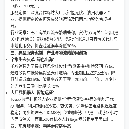
（约21700元）。
服务定位：深度合作廊坊大厂县智能光伏、清扫机器人企
业，提供精密设备恒温集装箱运输及巴西本地税务合规指
导。
行业洞察
：巴西海关以流程繁琐著称，货代“双清关”（出口报
关+巴西清关）能力成为关键。头部企业通过自有清关代理与
本地化服务，将查验延误率降低30%。
三、典型服务案例：产业与物流的协同创新
辛集生态皮革“绿色出海”
子豚运输为辛集市箱包企业设计“散货集拼+堆场装箱”方案。
通过散货车低价集货至天津堆场，专业加固后整柜出海，降
低陆运成本15%，破损率趋近于零。2025年上半年，该企业
对巴西出口额同比增长42%。
大厂县机器人“智能远征”
Touax为清扫机器人企业提供“全程恒温监控+目的地税号代
办”服务。利用新航线冷箱扩容优势，保障精密电路板温湿度
稳定；同步处理巴西ICMS税（州增值税）申报，到港48小时
内完成清关。首批500台机器人经Itajai港分销至南美10国。
四、配套服务商：完善供应链生态