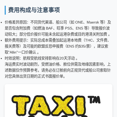
费用构成与注意事项
价格差异原因：不同货代渠道、船公司（如 ONE、Maersk 等）及
是否包含附加费（如燃油 BAF、旺季 PSS、ENS 等）导致报价波
动较大；部分低价报价可能未含起运港杂费或目的港清关附加费 。
额外费用提示：实际总成本需叠加起运港本地费（THC、文件费、
报关费等）及可能的欧盟反恐申报费（ENS 约$35/票），建议索
取"Allin"一口价确认 。
时效说明：航程受航线安排影响在20天浮动 。
海运费实时波动剧烈，受燃油价格、舱位供需及地缘因素影响，上
述数据仅作预算参考。请务必在订舱前向正规货代或船公司索取针
对您具体出货日期的正式书面报价单。