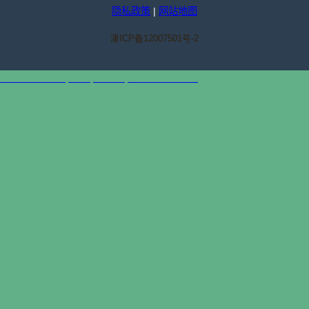
隐私政策
|
网站地图
津ICP备12007501号-2
天津港到Dallas, USA, 达拉斯, 美国集装箱海运